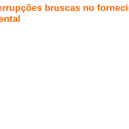
nterrupções bruscas no fornec
ental