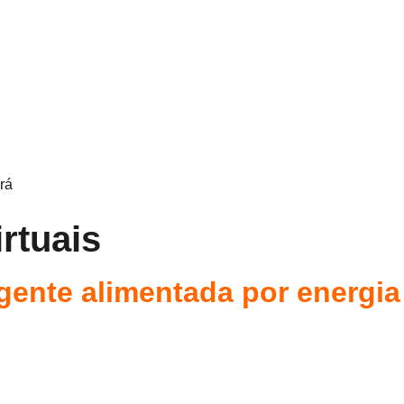
rá
irtuais
gente alimentada por energia