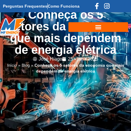
Perguntas Frequentes
Como Funciona
Conheça os 5
setores da economia
que mais dependem
de energia elétrica
José Hiago
25 • jan • 2023
Início
»
Blog
»
Conheça os 5 setores da economia que mais
dependem de energia elétrica