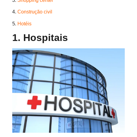
3.
Shopping center
4.
Construção civil
5.
Hotéis
1. Hospitais