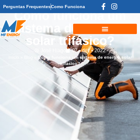
Perguntas Frequentes
Como Funciona
Como funciona um
sistema de energia
solar trifásico?
José Hiago
07 • dez • 2022
Início
»
Blog
»
Como funciona um sistema de energia solar
trifásico?